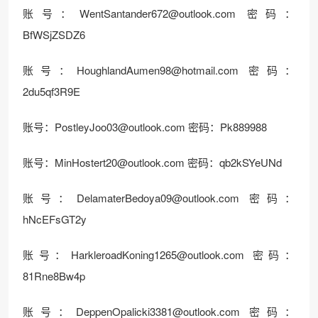
账号：WentSantander672@outlook.com 密码：
BfWSjZSDZ6
账号：HoughlandAumen98@hotmail.com 密码：
2du5qf3R9E
账号：PostleyJoo03@outlook.com 密码：Pk889988
账号：MinHostert20@outlook.com 密码：qb2kSYeUNd
账号：DelamaterBedoya09@outlook.com 密码：
hNcEFsGT2y
账号：HarkleroadKoning1265@outlook.com 密码：
81Rne8Bw4p
账号：DeppenOpalicki3381@outlook.com 密码：