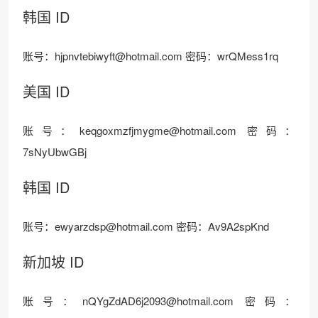
韩国 ID
账号：hjpnvtebiwyft@hotmail.com 密码：wrQMess1rq
美国 ID
账号：keqgoxmzfjmygme@hotmail.com 密码：
7sNyUbwGBj
韩国 ID
账号：ewyarzdsp@hotmail.com 密码：Av9A2spKnd
新加坡 ID
账号：nQYgZdAD6j2093@hotmail.com 密码：