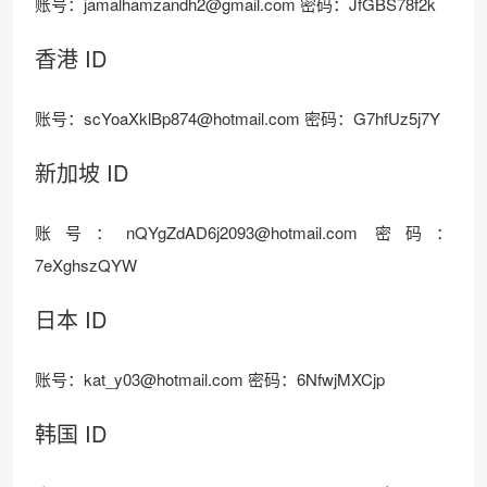
账号：jamalhamzandh2@gmail.com 密码：JfGBS78f2k
香港 ID
账号：scYoaXklBp874@hotmail.com 密码：G7hfUz5j7Y
新加坡 ID
账号：nQYgZdAD6j2093@hotmail.com 密码：
7eXghszQYW
日本 ID
账号：kat_y03@hotmail.com 密码：6NfwjMXCjp
韩国 ID