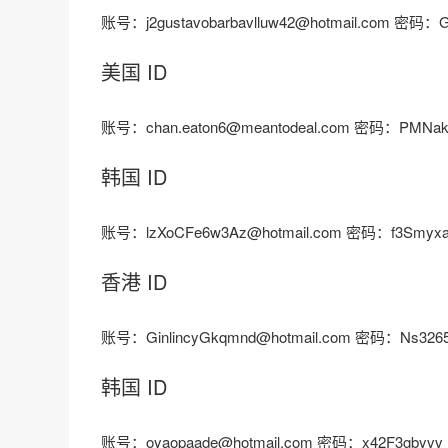
账号：j2gustavobarbavlluw42@hotmail.com 密码：G
美国 ID
账号：chan.eaton6@meantodeal.com 密码：PMNa
韩国 ID
账号：lzXoCFe6w3Az@hotmail.com 密码：f3Smy
香港 ID
账号：GinlincyGkqmnd@hotmail.com 密码：Ns326
韩国 ID
账号：oyaopaade@hotmail.com 密码：x42F3gbyvv