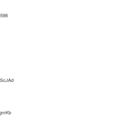
598
ScJAd
9gmKb