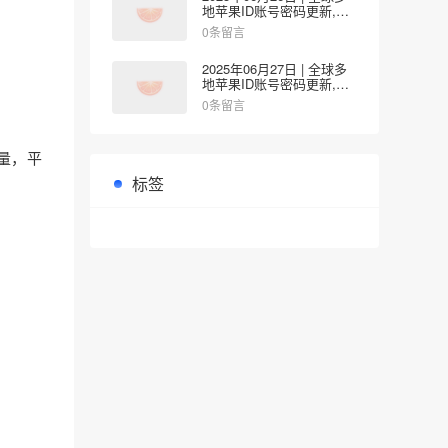
地苹果ID账号密码更新,涵
盖韩国/香港/台湾/日本/新
0条留言
加坡/美国地区
2025年06月27日 | 全球多
地苹果ID账号密码更新,涵
盖日本/韩国/台湾/新加坡/
0条留言
美国/香港地区
流量，平
标签