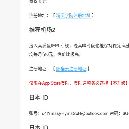
费仅 6 元。
注册地址：【
精灵学院注册地址
】
推荐机场2
接入高质量IEPL专线，晚高峰时段也能保持稳定高速连
均每月仅6元，性价比极高。
注册地址：【
肥猫云注册地址
】
仅限在App Store登陆，登陆选项务必选择【不升级】，
日本 ID
账号：d4fYmssyHymzSpH@outlook.com 密码：6Gc
日本 ID