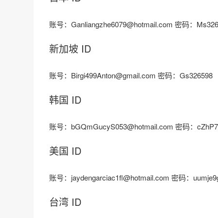
账号：Ganliangzhe6079@hotmail.com 密码：Ms326
新加坡 ID
账号：Birgi499Anton@gmail.com 密码：Gs326598
韩国 ID
账号：bGQmGucyS053@hotmail.com 密码：cZhP7
美国 ID
账号：jaydengarciac1fl@hotmail.com 密码：uumje
台湾 ID