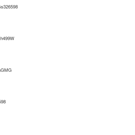
s326598
kh499W
xaGMG
598