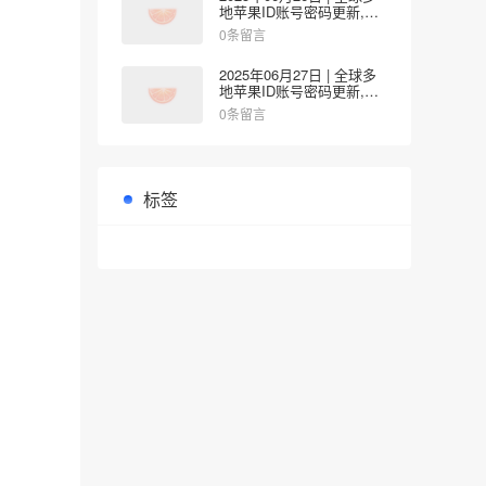
地苹果ID账号密码更新,涵
盖韩国/香港/台湾/日本/新
0条留言
加坡/美国地区
2025年06月27日 | 全球多
地苹果ID账号密码更新,涵
盖日本/韩国/台湾/新加坡/
0条留言
美国/香港地区
标签