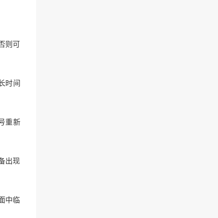
，否则可
，长时间
账号重新
设备出现
页面中临