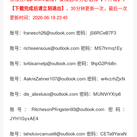
【下载完成后请立刻退出】
，30分钟更新一次，最后一次
更新时间：2026-06-18 23:45
账号：franesch26@outlook.com 密码：jS6RCeB7F3
账号：richseensous@outlook.com 密码：MS7hrmq1Ey
账号：lorbisametp@outlook.com 密码：9hpG2Prb8n
账号：AakreZahner107@outlook.com 密码：w4vzrhZjxN
账号：dis_aliseluso@outlook.com 密码：MUNVrYXrp6
账号：RitchesonPfingsten93@outlook.com 密码：
JYH1GyxAE4
账号：tahskovcamuelit@outlook.com 密码：CETa9YaraN