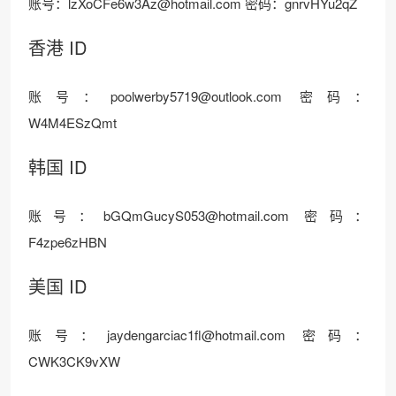
账号：lzXoCFe6w3Az@hotmail.com 密码：gnrvHYu2qZ
香港 ID
账号：poolwerby5719@outlook.com 密码：
W4M4ESzQmt
韩国 ID
账号：bGQmGucyS053@hotmail.com 密码：
F4zpe6zHBN
美国 ID
账号：jaydengarciac1fl@hotmail.com 密码：
CWK3CK9vXW